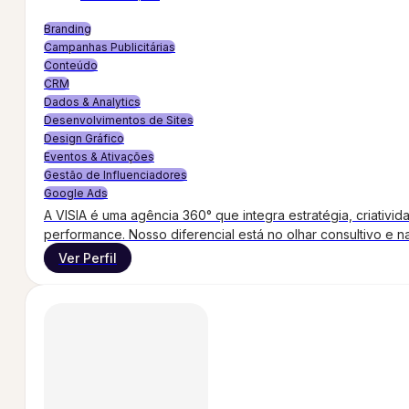
Branding
Campanhas Publicitárias
Conteúdo
CRM
Dados & Analytics
Desenvolvimentos de Sites
Design Gráfico
Eventos & Ativações
Gestão de Influenciadores
Google Ads
A VISIA é uma agência 360° que integra estratégia, criati
performance. Nosso diferencial está no olhar consultivo e 
Ver Perfil