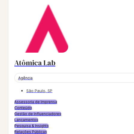
Atômica Lab
Agência
São Paulo, SP
Assessoria de Imprensa
Conteúdo
Gestão de Influenciadores
Lançamentos
Pesquisa & Insights
Relações Públicas