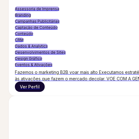
Assessoria de Imprensa
Branding
Campanhas Publicitárias
Captação de Conteúdo
Conteúdo
CRM
Dados & Analytics
Desenvolvimentos de Sites
Design Gráfico
Eventos & Ativações
Fazemos o marketing B2B voar mais alto Executamos estrat
às ativações que fazem o mercado decolar. VOE COM A GEN
Ver Perfil