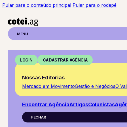
Pular para o conteúdo principal
Pular para o rodapé
MENU
LOGIN
CADASTRAR AGÊNCIA
Nossas Editorias
Mercado em Movimento
Gestão e Negócios
O Va
Encontrar Agência
Artigos
Colunistas
Agên
FECHAR