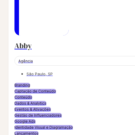
Abby
Agência
São Paulo, SP
Branding
Captação de Conteúdo
Conteúdo
Dados & Analytics
Eventos & Ativações
Gestão de Influenciadores
Google Ads
Identidade Visual e Diagramação
Lançamentos