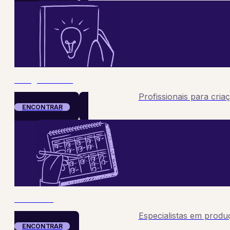
Design Gráfico
Profissionais para criaç
ENCONTRAR
Conteúdo
Especialistas em produç
ENCONTRAR