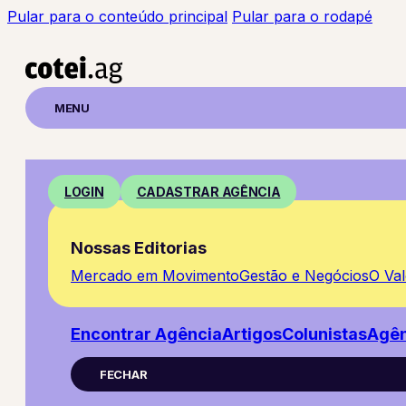
Pular para o conteúdo principal
Pular para o rodapé
MENU
LOGIN
CADASTRAR AGÊNCIA
Nossas Editorias
Mercado em Movimento
Gestão e Negócios
O Va
Encontrar Agência
Artigos
Colunistas
Agên
FECHAR