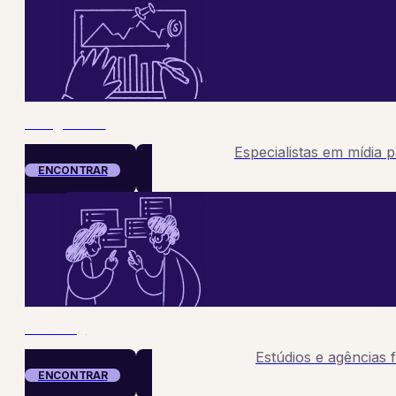
Google Ads
Especialistas em mídia 
ENCONTRAR
Branding
Estúdios e agências 
ENCONTRAR